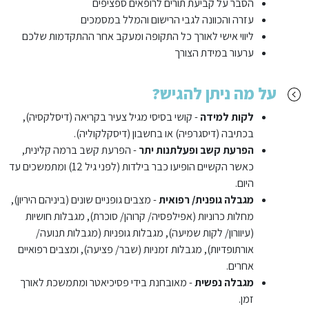
הסבר על קביעת תורים לרופאים ספציפים
עזרה והכוונה לגבי הרישום והמלל במסמכים
ליווי אישי לאורך כל התקופה ומעקב אחר ההתקדמות שלכם
ערעור במידת הצורך
על מה ניתן להגיש?
לקות למידה
- קושי בסיסי מגיל צעיר בקריאה (דיסלקסיה),
בכתיבה (דיסגרפיה) או בחשבון (דיסקלקוליה).
הפרעת קשב ופעלתנות יתר
- הפרעת קשב ברמה קלינית,
כאשר הקשיים הופיעו כבר בילדות (לפני גיל 12) ומתמשכים עד
היום.
מגבלה גופנית/ רפואית
- מצבים גופניים שונים (ביניהם היריון),
מחלות כרוניות (אפילפסיה/ קרוהן/ סוכרת), מגבלות חושיות
(עיוורון/ לקות שמיעה), מגבלות גופניות (מגבלות תנועה/
אורתופדיות), מגבלות זמניות (שבר/ פציעה), ומצבים רפואיים
אחרים.
מגבלה נפשית
- מאובחנת בידי פסיכיאטר ומתמשכת לאורך
זמן.