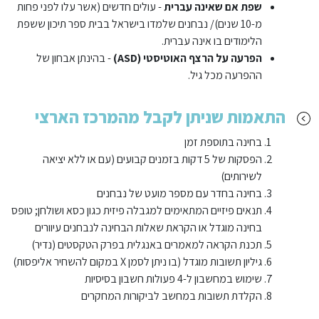
שפת אם שאינה עברית
- עולים חדשים (אשר עלו לפני פחות
מ-10 שנים)/ נבחנים שלמדו בישראל בבית ספר תיכון ששפת
הלימודים בו אינה עברית.
הפרעה על הרצף האוטיסטי (ASD)
- בהינתן אבחון של
ההפרעה מכל גיל.
התאמות שניתן לקבל מהמרכז הארצי
בחינה בתוספת זמן
הפסקות של 5 דקות בזמנים קבועים (עם או ללא יציאה
לשירותים)
בחינה בחדר עם מספר מועט של נבחנים
תנאים פיזיים המתאימים למגבלה פיזית כגון כסא ושולחן; טופס
בחינה מוגדל או הקראת שאלות הבחינה לנבחנים עיוורים
תכנת הקראה למאמרים באנגלית בפרק הטקסטים (נדיר)
גיליון תשובות מוגדל (בו ניתן לסמן X במקום להשחיר אליפסות)
שימוש במחשבון ל-4 פעולות חשבון בסיסיות
הקלדת תשובות במחשב לביקורות המחקרים