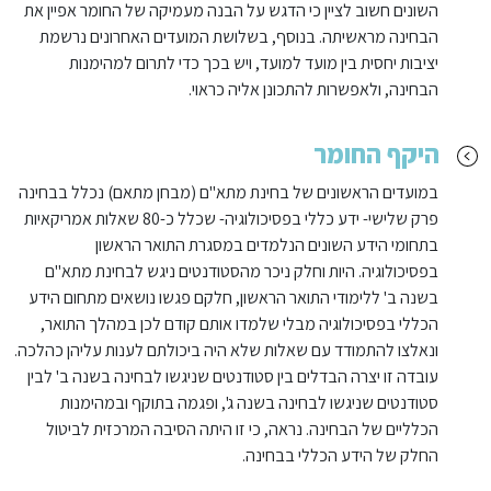
השונים חשוב לציין כי הדגש על הבנה מעמיקה של החומר אפיין את
הבחינה מראשיתה. בנוסף, בשלושת המועדים האחרונים נרשמת
יציבות יחסית בין מועד למועד, ויש בכך כדי לתרום למהימנות
הבחינה, ולאפשרות להתכונן אליה כראוי.
היקף החומר
במועדים הראשונים של בחינת מתא"ם (מבחן מתאם) נכלל בבחינה
פרק שלישי- ידע כללי בפסיכולוגיה- שכלל כ-80 שאלות אמריקאיות
בתחומי הידע השונים הנלמדים במסגרת התואר הראשון
בפסיכולוגיה. היות וחלק ניכר מהסטודנטים ניגש לבחינת מתא"ם
בשנה ב' ללימודי התואר הראשון, חלקם פגשו נושאים מתחום הידע
הכללי בפסיכולוגיה מבלי שלמדו אותם קודם לכן במהלך התואר,
ונאלצו להתמודד עם שאלות שלא היה ביכולתם לענות עליהן כהלכה.
עובדה זו יצרה הבדלים בין סטודנטים שניגשו לבחינה בשנה ב' לבין
סטודנטים שניגשו לבחינה בשנה ג', ופגמה בתוקף ובמהימנות
הכלליים של הבחינה. נראה, כי זו היתה הסיבה המרכזית לביטול
החלק של הידע הכללי בבחינה.