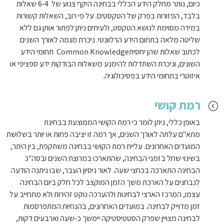
כיום, נותר מחלק הידע הכללי בבחינה היקף צנוע של 6-4 שאלות
בלבד, הפזורות בפרק של הטקסטים. על פי רוב, השאלות קשורות
במידה מסוימת לנושא הטקסט, ולעיתים ניתן לפתור אותן גם ללא
שליטה מלאה בתחום הידע הרלוונטי. ניכרת מגמה לאורך השנים
לכתוב שאלות שהן יחסיתCommon Knowledge תחומי הידע
השונים, וניכרת השתדלות להימנע משאלות הבודקות ידע ספציפי או
איזוטרי בתחומי הידע בפסיכולוגיה.
רמת קושי
באופן כללי, ניתן לומר כי רמת הקושי הממוצעת בבחינת
מתא"ם עלתה לאורך השנים, אך רמה זו יציבה פחות או יותר בשלושת
המועדים האחרונים. עליית רמת הקושי בבחינה משתקפת, בין היתר,
בשינוי שחל בזמני הבחינה, שהתארכו במרוצת השנים ובסה"כ
הבחינה התארכה בכחצי שעה. לאור ניסיון העבר, שבו ניתנה הודעה
לנבחנים על הארכת משך הזמן המוקצב לכל חלק ביום הבחינה
עצמו, המרכז הארצי לבחינות ולהערכה נוקט זהירות ולא מתחייב על
זמן מדוייק לבחינה. במועדים האחרונים, בהנחיות המתפרסמות
לבחינה מצויין שפרק הסטטיסטיקה יימשך כ-שעה וארבעים דקות,