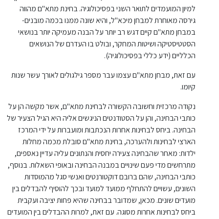
למיון המועמדים לתואר השני בפסיכולוגיה. בחינת מתא"ם מהווה
גירסה מאוחרת למבחן מיכא"ל, והיא שונה ממנו בכמה מובנים-
במבחן מתא"ם קיים דגש רב יותר על הבנה מעמיקה יותר בנושאי
הסטטיסטיקה ושיטות המחקר, ובולט בו העדרם של הנושאים
הכלליים (ידע כללי בפסיכולוגיה).
עם זאת, מבחן מתא"ם עצמו עבר מספר גילגולים לאורך עשר שנות
קיומו.
נקודה מרכזית וחשובה הקשורה לבחינת מתא"ם, אשר מקשה הן על
כותבי הבחינה, והן על הסטודנטים הניגשים אליה היא הגיל הצעיר של
הבחינה. ביחס לבחינות אחרות הנכתבות ומועברות על ידי המרכז
הארצי לבחינות ולהערכה, בחינת מתא"ם סובלת מכמה מחלות
ילדות: מאחר שהבחינה צעירה יחסית והנתונים עליה עדיין נאספים,
מתרחשים מדי פעם שינויים במבנה הבחינה ובאופי השאלות. בנוסף,
כותבי הבחינה, שהם ברובם דוקטורנטים ואנשי סגל מהמוסדות
השונים, עשויים להתחלף ממועד למועד ובכך להוסיף להבדלים בין
מועדים שונים. מכאן, שמדובר בבחינה שהיא פחות יציבה ועקבית
ביחס לבחינות אחרות מסוגה. עם זאת, למרות ההבדלים בין המועדים