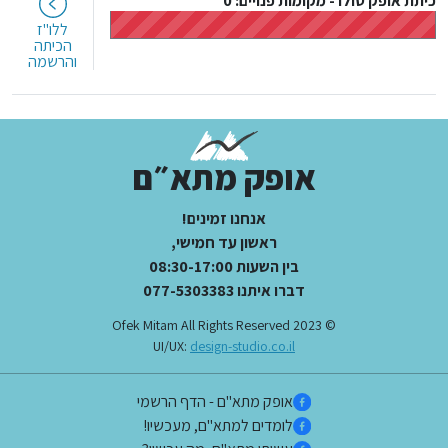
כיתת אופק סולו
-
מקומות פנויים: 0
ללו"ז
הכיתה
והרשמה
אופק מתא״ם
אנחנו זמינים!
ראשון עד חמישי,
בין השעות 08:30-17:00
דברו איתנו 077-5303383
© 2023 Ofek Mitam All Rights Reserved
UI/UX:
design-studio.co.il
אופק מתא"ם - הדף הרשמי
לומדים למתא"ם, מעכשיו!